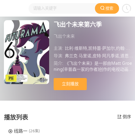
搜索
大家在看
日本动漫
国产动漫
欧美动漫
动漫电影
飞出个未来第六季
飞出个未来
主演:
比利·维斯特,凯特蕾·萨加尔,约翰·迪·马吉欧,特蕾丝·麦克尼尔,菲尔·拉马,劳伦·汤姆,莫里斯·拉马奇,弗兰克·维尔克,大卫·赫尔曼,达恩·刘易斯,凯斯·索西,汤姆·肯尼,催眠蛤蟆,克里斯·艾略特,克雷格·费格森,武井乔治,Sergio Aragonés,大卫·X·科恩,马特·格罗宁,凯缇·萨克霍夫,马克·马瑟斯鲍夫,库里奥,阿尔·戈尔,丹·维伯,帕顿·奥斯瓦尔特,丹·卡斯泰兰尼塔,巴兹·奥德林,史蒂芬·霍金
导演:
弗兰克·马里诺,皮特·阿凡季诺,道恩·加里-希尔,史蒂夫·桑多瓦,克里斯托·查斯尼,雷米·穆兹奎茨,雷·克拉菲,爱德蒙·方德
简介:
《飞出个未来》是一部由Matt Groe
ning(辛普森一家的作者)创作的电视动画。
这部搞笑动画剧集荣获了多次艾美奖安妮
奖等殊荣，IMDB评分高达9.2。该剧讲述
立刻播放
了Philip J Fry，一位20世纪的年轻人在31
世纪的未来经历的冒险经历。Fry是一个2
5岁的纽约懒虫，作为一名比萨饼送货员，
他的生活窘迫、被女朋友甩、霉运不断。
播放列表
倒序
线路一
(26集)