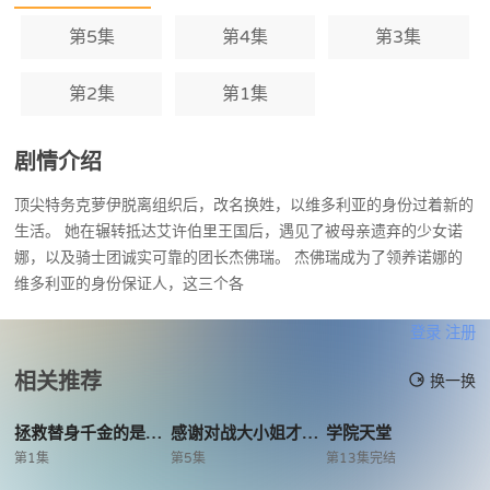
第5集
第4集
第3集
第2集
第1集
剧情介绍
顶尖特务克萝伊脱离组织后，改名换姓，以维多利亚的身份过着新的
生活。 她在辗转抵达艾许伯里王国后，遇见了被母亲遗弃的少女诺
娜，以及骑士团诚实可靠的团长杰佛瑞。 杰佛瑞成为了领养诺娜的
维多利亚的身份保证人，这三个各
登录
注册
相关推荐
换一换
拯救替身千金的是冷酷无情冰之王子的爱身代わり令嬢を救ったのは冷酷無慈悲な氷の王子の愛でした
感谢对战大小姐才不玩格斗游戏
学院天堂
第1集
第5集
第13集完结