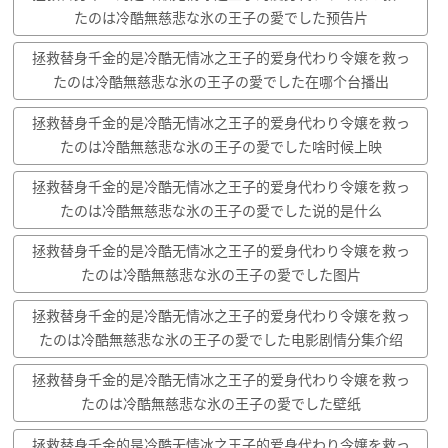
たのは冷酷無慈悲な氷の王子の愛でした预告片
拯救替身千金的是冷酷无情冰之王子的爱身代わり令嬢を救っ
たのは冷酷無慈悲な氷の王子の愛でした在哪个台播出
拯救替身千金的是冷酷无情冰之王子的爱身代わり令嬢を救っ
たのは冷酷無慈悲な氷の王子の愛でした啥时候上映
拯救替身千金的是冷酷无情冰之王子的爱身代わり令嬢を救っ
たのは冷酷無慈悲な氷の王子の愛でした说的是什么
拯救替身千金的是冷酷无情冰之王子的爱身代わり令嬢を救っ
たのは冷酷無慈悲な氷の王子の愛でした图片
拯救替身千金的是冷酷无情冰之王子的爱身代わり令嬢を救っ
たのは冷酷無慈悲な氷の王子の愛でした电影剧情分集介绍
拯救替身千金的是冷酷无情冰之王子的爱身代わり令嬢を救っ
たのは冷酷無慈悲な氷の王子の愛でした壁纸
拯救替身千金的是冷酷无情冰之王子的爱身代わり令嬢を救っ