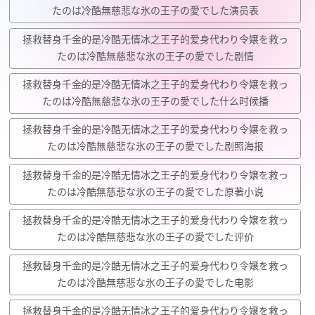
たのは冷酷無慈悲な氷の王子の愛でした演员表
拯救替身千金的是冷酷无情冰之王子的爱身代わり令嬢を救っ
たのは冷酷無慈悲な氷の王子の愛でした剧情
拯救替身千金的是冷酷无情冰之王子的爱身代わり令嬢を救っ
たのは冷酷無慈悲な氷の王子の愛でした什么时候播
拯救替身千金的是冷酷无情冰之王子的爱身代わり令嬢を救っ
たのは冷酷無慈悲な氷の王子の愛でした剧照海报
拯救替身千金的是冷酷无情冰之王子的爱身代わり令嬢を救っ
たのは冷酷無慈悲な氷の王子の愛でした原著小说
拯救替身千金的是冷酷无情冰之王子的爱身代わり令嬢を救っ
たのは冷酷無慈悲な氷の王子の愛でした评价
拯救替身千金的是冷酷无情冰之王子的爱身代わり令嬢を救っ
たのは冷酷無慈悲な氷の王子の愛でした电影
拯救替身千金的是冷酷无情冰之王子的爱身代わり令嬢を救っ