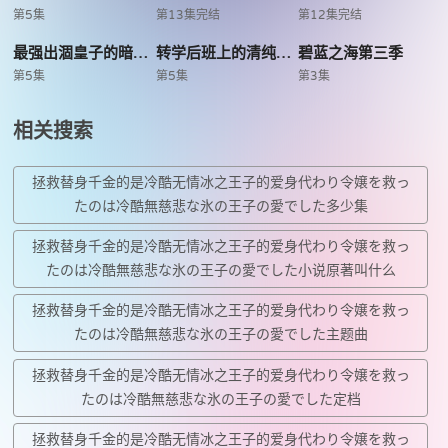
第5集
第13集完结
第12集完结
最强出涸皇子的暗跃帝位争夺
转学后班上的清纯可爱美少女竟是小时候玩在一起的哥儿们
碧蓝之海第三季
第5集
第5集
第3集
相关搜索
拯救替身千金的是冷酷无情冰之王子的爱身代わり令嬢を救っ
たのは冷酷無慈悲な氷の王子の愛でした多少集
拯救替身千金的是冷酷无情冰之王子的爱身代わり令嬢を救っ
たのは冷酷無慈悲な氷の王子の愛でした小说原著叫什么
拯救替身千金的是冷酷无情冰之王子的爱身代わり令嬢を救っ
たのは冷酷無慈悲な氷の王子の愛でした主题曲
拯救替身千金的是冷酷无情冰之王子的爱身代わり令嬢を救っ
たのは冷酷無慈悲な氷の王子の愛でした定档
拯救替身千金的是冷酷无情冰之王子的爱身代わり令嬢を救っ