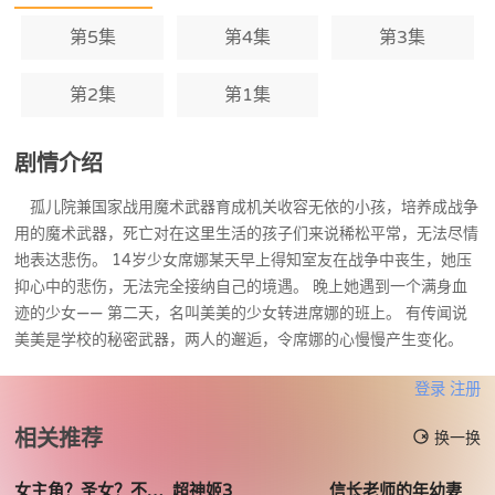
第5集
第4集
第3集
第2集
第1集
剧情介绍
孤儿院兼国家战用魔术武器育成机关收容无依的小孩，培养成战争
用的魔术武器，死亡对在这里生活的孩子们来说稀松平常，无法尽情
地表达悲伤。 14岁少女席娜某天早上得知室友在战争中丧生，她压
抑心中的悲伤，无法完全接纳自己的境遇。 晚上她遇到一个满身血
迹的少女—— 第二天，名叫美美的少女转进席娜的班上。 有传闻说
美美是学校的秘密武器，两人的邂逅，令席娜的心慢慢产生变化。
登录
注册
相关推荐
换一换
女主角？圣女？不我是杂役女仆自豪
超神姬3
信长老师的年幼妻