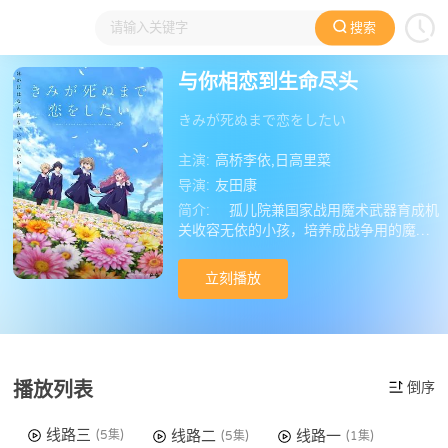
搜索
大家在看
日本动漫
国产动漫
欧美动漫
动漫电影
与你相恋到生命尽头
きみが死ぬまで恋をしたい
主演:
高桥李依,日高里菜
导演:
友田康
简介:
　孤儿院兼国家战用魔术武器育成机
关收容无依的小孩，培养成战争用的魔术
武器，死亡对在这里生活的孩子们来说稀
松平常，无法尽情地表达悲伤。 14岁少女
立刻播放
席娜某天早上得知室友在战争中丧生，她
压抑心中的悲伤，无法完全接纳自己的境
遇。 晚上她遇到一个满身血迹的少女—— 
第二天，名叫美美的少女转进席娜的班
上。 有传闻说美美是学校的秘密武器，两
播放列表
倒序
人的邂逅，令席娜的心慢慢产生变化。
线路三
线路二
线路一
(5集)
(5集)
(1集)