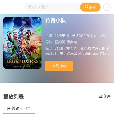
搜索
大家在看
日本动漫
国产动漫
欧美动漫
动漫电影
传奇小队
主演:
吕西安·让-巴蒂斯特,奥莱丽·寇娜特,艾蒂安·莫阿纳,汤姆·莫顿,Pe托马斯·萨果斯,安托
导演:
纪约姆·伊弗奈
简介:
改编自帕特里克·索布拉尔设计的漫
画系列，由泛动画公司和Belvision共同执
导。 
立刻播放
播放列表
倒序
线路三
(1集)