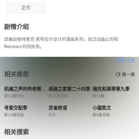
正片
剧情介绍
改编自帕特里克·索布拉尔设计的漫画系列，由泛动画公司和
Belvision共同执导。
登录
注册
相关推荐
换一换
机械之声的传奇第四季
恶搞之家第二十四季
瑞克和莫蒂第九季
第12集完结
第15集完结
第10集
寻爱交配季
灵雀密语
小猫凯文
第10集完结
正片
第8集完结
相关搜索