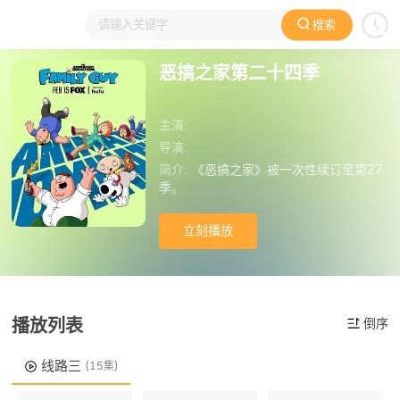
搜索
大家在看
日本动漫
国产动漫
欧美动漫
动漫电影
恶搞之家第二十四季
主演:
导演:
简介:
《恶搞之家》被一次性续订至第27
季。
立刻播放
播放列表
倒序
线路三
(15集)