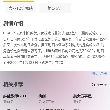
第7-12集完结
第1-6集
剧情介绍
CIRCUS公司制作的美少女游戏《最终试验鲸鱼》（最终试验くじ
ら）日前再次公布了其动画企划。这是距离其一年前首次宣布动画化
后又一次公布动画企划。担任动画监督兼系列构成的是宫崎なぎさ，
角色设定负责是佐藤寿子，担当动画制作的公司定为ZEXCS，动画
具体放送日期目前未定。 《最终试验鲸鱼》的PC游戏由CIRCUS公
司于2004年12月23日正式发售，在20
登录
注册
相关推荐
换一换
麻辣教师GTO
桃剑
美女万事屋
第43集
第12集完结
第4集