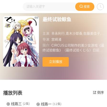
搜索
大家在看
日本动漫
国产动漫
欧美动漫
动漫电影
最终试验鲸鱼
主演:
丰永利行,青木沙耶香,佐藤美佳子,榊原由依
导演:
宫崎渚
简介:
CIRCUS公司制作的美少女游戏《最
终试验鲸鱼》（最终试验くじら）日前再
次公布了其动画企划。这是距离其一年前
首次宣布动画化后又一次公布动画企划。
立刻播放
担任动画监督兼系列构成的是宫崎なぎ
さ，角色设定负责是佐藤寿子，担当动画
制作的公司定为ZEXCS，动画具体放送日
期目前未定。 《最终试验鲸鱼》的PC游戏
由CIRCUS公司于2004年12月23日正式
发售，在20
播放列表
倒序
线路三
线路一
(2集)
(12集)