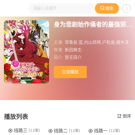
搜索
大家在看
日本动漫
国产动漫
欧美动漫
动漫电影
身为悲剧始作俑者的最强邪恶BOSS女王为民竭心尽力第二季
主演:
菲鲁兹·蓝,内山昂辉,户松遥,榎木淳弥,立花慎之介,绿川光,森川智之,井上喜久子,游佐浩二,安元洋贵,关俊彦,小野大辅,永冢拓马,下野纮,铃木崚汰,诹访部顺一,市道真央,石上静香
导演:
新田典生
简介:
暂无简介
立刻播放
播放列表
倒序
线路三
线路二
线路一
(12集)
(12集)
(12集)