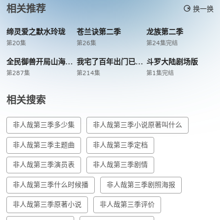
相关推荐
换一换
缔灵爱之默水玲珑
苍兰诀第二季
龙族第二季
第20集
第26集
第24集完结
全民御兽开局山海经我横扫全球
我宅了百年出门已无敌
斗罗大陆剧场版
第287集
第214集
第1集完结
相关搜索
非人哉第三季多少集
非人哉第三季小说原著叫什么
非人哉第三季主题曲
非人哉第三季定档
非人哉第三季演员表
非人哉第三季剧情
非人哉第三季什么时候播
非人哉第三季剧照海报
非人哉第三季原著小说
非人哉第三季评价