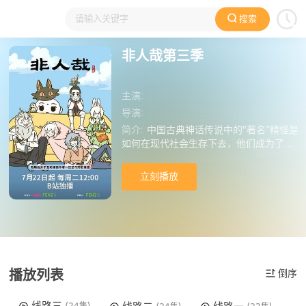
搜索
大家在看
日本动漫
国产动漫
欧美动漫
动漫电影
非人哉第三季
主演:
导演:
简介:
中国古典神话传说中的“著名”精怪是
如何在现代社会生存下去，他们成为了我
们身边有着神仙特色的宅女、暖男、上班
族、犬系男友，他们上演着生活中搞笑而
立刻播放
怪诞的小故事，关乎快乐、关乎友情，在
我们平凡、忙碌的日常构建了不可思议的
二次元神仙幻境。
播放列表
倒序