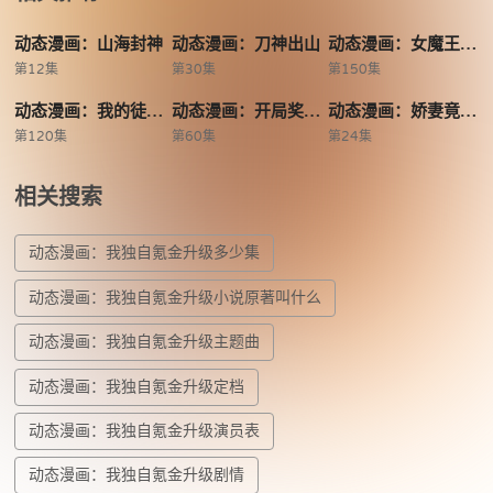
动态漫画：山海封神
动态漫画：刀神出山
动态漫画：女魔王说我太强了
第12集
第30集
第150集
动态漫画：我的徒弟都是大反派第二季
动态漫画：开局奖励一亿条命
动态漫画：娇妻竟是大反派
第120集
第60集
第24集
相关搜索
动态漫画：我独自氪金升级多少集
动态漫画：我独自氪金升级小说原著叫什么
动态漫画：我独自氪金升级主题曲
动态漫画：我独自氪金升级定档
动态漫画：我独自氪金升级演员表
动态漫画：我独自氪金升级剧情