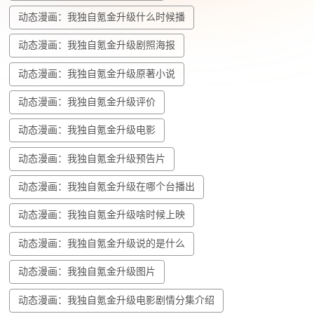
动态漫画：我独自氪金升级什么时候播
动态漫画：我独自氪金升级剧照海报
动态漫画：我独自氪金升级原著小说
动态漫画：我独自氪金升级评价
动态漫画：我独自氪金升级电影
动态漫画：我独自氪金升级预告片
动态漫画：我独自氪金升级在哪个台播出
动态漫画：我独自氪金升级啥时候上映
动态漫画：我独自氪金升级说的是什么
动态漫画：我独自氪金升级图片
动态漫画：我独自氪金升级电影剧情分集介绍