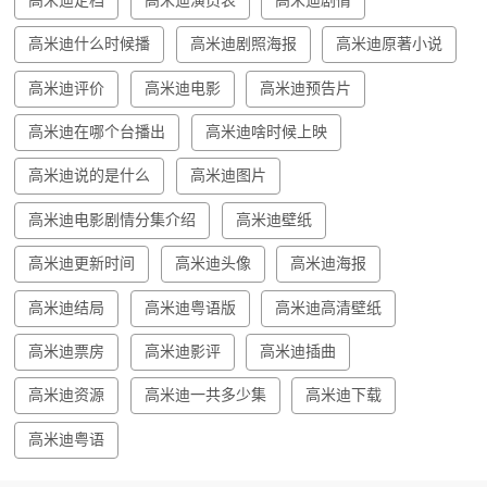
高米迪定档
高米迪演员表
高米迪剧情
高米迪什么时候播
高米迪剧照海报
高米迪原著小说
高米迪评价
高米迪电影
高米迪预告片
高米迪在哪个台播出
高米迪啥时候上映
高米迪说的是什么
高米迪图片
高米迪电影剧情分集介绍
高米迪壁纸
高米迪更新时间
高米迪头像
高米迪海报
高米迪结局
高米迪粤语版
高米迪高清壁纸
高米迪票房
高米迪影评
高米迪插曲
高米迪资源
高米迪一共多少集
高米迪下载
高米迪粤语