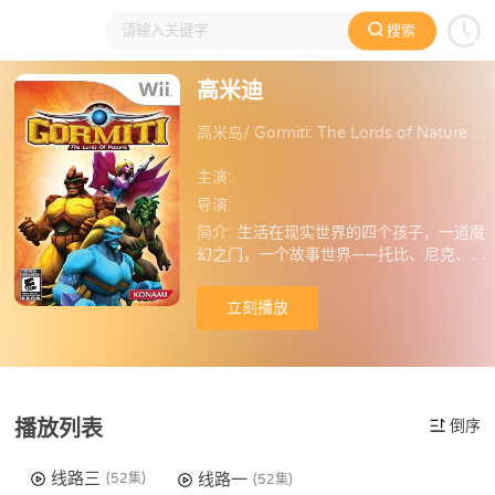
搜索
大家在看
日本动漫
国产动漫
欧美动漫
动漫电影
高米迪
高米岛/ Gormiti: The Lords of Nature Return!
主演:
导演:
简介:
生活在现实世界的四个孩子，一道魔
幻之门，一个故事世界——托比、尼克、杰
茜卡、卢卡斯，在另一个时空——高米岛的
冒险之旅。 命运谷是个充满愉悦的小镇，
立刻播放
不信，问问尼克和托比两兄弟和他们的朋
友杰茜卡和卢卡斯就知道了。 这四个普普
通通的小孩，过着快乐的日子，但是他们
有一个大秘密：穿过厨房的储藏室，向下
走过几道石阶，就可以到达一个秘密基
播放列表
倒序
地。秘密基地是通向神秘时空高米岛的中
央控制室，那儿有一道通往高米岛的魔幻
之门，还有许多魔法卷轴，可以观察高米
线路三
线路一
(52集)
(52集)