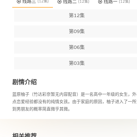
线路三
线路二
线路一
(12集)
(12集)
(12集)
第12集
第09集
第06集
第03集
剧情介绍
蓝原柚子（竹达彩奈暂无内容配音）是一名高中一年级的女生，外
点恋爱经验都没有的纯情女孩。由于家庭的原因，柚子进入了一所
到男朋友的概率简直微乎其微。
相关推荐