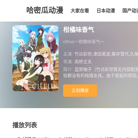
哈密瓜动漫
大家在看
日本动漫
国产动
大家在看
日本动漫
国产动漫
欧美动漫
动漫
柑橘味香气
citrus～柑橘味香气～
主演:
竹达彩奈,津田美波,藤井雪代,久
导演:
高桥丈夫
简介:
蓝原柚子（竹达彩奈暂无内容配
验都没有的纯情女孩。由于家庭的原因
其微。
立刻播放
播放列表