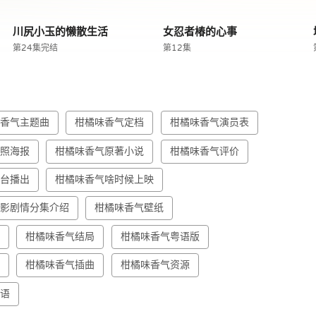
川尻小玉的懒散生活
女忍者椿的心事
第24集完结
第12集
味香气主题曲
柑橘味香气定档
柑橘味香气演员表
剧照海报
柑橘味香气原著小说
柑橘味香气评价
个台播出
柑橘味香气啥时候上映
电影剧情分集介绍
柑橘味香气壁纸
报
柑橘味香气结局
柑橘味香气粤语版
评
柑橘味香气插曲
柑橘味香气资源
粤语