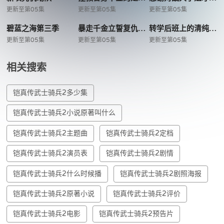
更新至第05集
更新至第05集
更新至第05集
碧蓝之海第三季
暴走千金立誓复仇用魔导书之力碾碎祖国
转学后班上的清纯可爱美少女竟是小时候玩在一起的哥儿们
更新至第05集
更新至第05集
更新至第05集
相关搜索
铠真传武士骑兵2多少集
铠真传武士骑兵2小说原著叫什么
铠真传武士骑兵2主题曲
铠真传武士骑兵2定档
铠真传武士骑兵2演员表
铠真传武士骑兵2剧情
铠真传武士骑兵2什么时候播
铠真传武士骑兵2剧照海报
铠真传武士骑兵2原著小说
铠真传武士骑兵2评价
铠真传武士骑兵2电影
铠真传武士骑兵2预告片