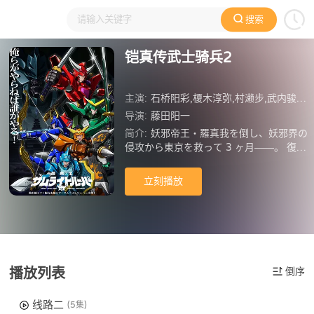
搜索
大家在看
日本动漫
国产动漫
欧美动漫
动漫电影
铠真传武士骑兵2
主演:
石桥阳彩,榎木淳弥,村濑步,武内骏辅,熊谷健太郎,增田俊树,木下纱华,Lynn,下野纮,草尾毅,野岛裕史,置鲇龙太郎,佐佐木望,西村朋纮,小西克幸,佐藤拓也,鸟海浩辅,寺岛拓笃,杉田智和,天崎滉平,铃村健一,泽城千春,竹内良太,远藤大智,熊谷俊辉,坂本真绫,子安武人,前野智昭,远藤绫,白熊宽嗣
导演:
藤田阳一
简介:
妖邪帝王・羅真我を倒し、妖邪界の
侵攻から東京を救って 3 ヶ月――。 復興
が進む街並みに人々は再び訪れた平和を
享受していた。 だが、人類の前に新たな
立刻播放
脅威が現れる。 その名も「天導界」。 ヤ
シマノサグメとその配下の四獣士が「世
界を新しく作り替える」ために行動を開
始する。 サムライトルーパーの新たな戦
いが幕を開ける!
播放列表
倒序
线路二
(5集)