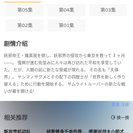
第05集
第04集
第03集
第02集
第01集
剧情介绍
妖邪帝王・羅真我を倒し、妖邪界の侵攻から東京を救って 3 ヶ月
――。 復興が進む街並みに人々は再び訪れた平和を享受してい
た。 だが、人類の前に新たな脅威が現れる。 その名も「天導
界」。 ヤシマノサグメとその配下の四獣士が「世界を新しく作り
替える」ために行動を開始する。 サムライトルーパーの新たな戦
いが幕を開ける!
登录
注册
相关推荐
换一换
新攻壳机动队
拯救替身千金的是冷酷无情冰之王子的爱
感谢对战大小姐才不玩格斗游戏