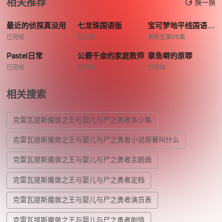
相关推荐
换一换
最近的侦探真没用
七龙珠国语版
宝可梦地平线国语第二季
已完结
已完结
更新至第09集
Pastel日常
公爵千金的家庭教师
章鱼噼的原罪
已完结
已完结
已完结
相关搜索
克雷瓦提斯魔兽之王与婴儿与尸之勇者多少集
克雷瓦提斯魔兽之王与婴儿与尸之勇者小说原著叫什么
克雷瓦提斯魔兽之王与婴儿与尸之勇者主题曲
克雷瓦提斯魔兽之王与婴儿与尸之勇者定档
克雷瓦提斯魔兽之王与婴儿与尸之勇者演员表
克雷瓦提斯魔兽之王与婴儿与尸之勇者剧情