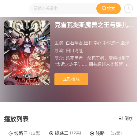
搜索
大家在看
日本动漫
国产动漫
欧美动漫
动漫电影
克雷瓦提斯魔兽之王与婴儿与尸之勇者
主演:
白石晴香,田村睦心,中村悠一,会泽纱弥,桥爪淳,宫野真守,小野友树,三宅健太,内田雄马,阿座上洋平,土屋神叶
导演:
田口清隆
简介:
杀死勇者，杀死王者，魔兽得到了
“命运之赤子”…… 拥有超越人类智慧与毁
灭性力量的魔兽之王克雷巴特斯，因被接
到讨伐命令的 13 位勇者所激怒，决心毁
立刻播放
灭人类。然而，他却意外地被托付了一件
麻烦至极的东西——那是一名刚刚出生不久
的人类婴儿。
播放列表
倒序
线路二
线路三
线路一
(12集)
(12集)
(12集)