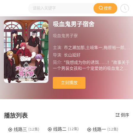
搜索
大家在看
日本动漫
国产动漫
欧美动漫
动漫电影
吸血鬼男子宿舍
吸血鬼男子寮
主演:
市之濑加那,土岐隼一,梅原裕一郎,羽多野涉,白井悠介,榊原优希
导演:
长山延好
简介:
“我想成为你的诱饵……！”故事关于
一个男装女孩和一个宠爱她的吸血鬼之间
略带危险的同居生活。BL=Bloody Lov
e！
立刻播放
播放列表
倒序
线路二
线路三
线路一
(12集)
(12集)
(12集)