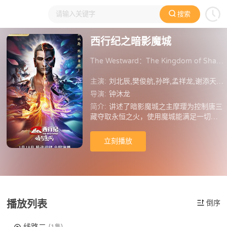
搜索
大家在看
日本动漫
国产动漫
欧美动漫
动漫电影
西行纪之暗影魔城
The Westward：The Kingdom of Shadow
主演:
刘北辰,樊俊航,孙晔,孟祥龙,谢添天,杜松子,夏磊,时音,筱筝,张杰
导演:
钟沐龙
简介:
讲述了暗影魔城之主摩璎为控制唐三
藏夺取永恒之火，使用魔城能满足一切欲
望的能力引出唐三藏心魔。最终，唐三藏
克服心魔，重新觉醒，他与徒弟们联手打
立刻播放
败摩璎，瓦解了祸害一方的魔城，重新踏
上了拯救天下苍生的旅途。
播放列表
倒序