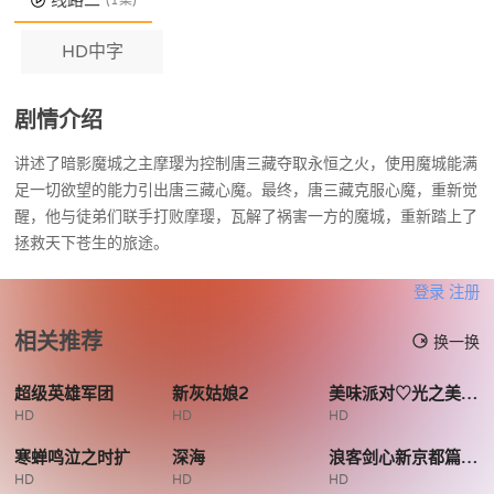
线路二
(1集)
HD中字
剧情介绍
讲述了暗影魔城之主摩璎为控制唐三藏夺取永恒之火，使用魔城能满
足一切欲望的能力引出唐三藏心魔。最终，唐三藏克服心魔，重新觉
醒，他与徒弟们联手打败摩璎，瓦解了祸害一方的魔城，重新踏上了
拯救天下苍生的旅途。
登录
注册
相关推荐
换一换
超级英雄军团
新灰姑娘2
美味派对♡光之美少女剧场版
HD
HD
HD
寒蝉鸣泣之时扩
深海
浪客剑心新京都篇前后篇
HD
HD
HD