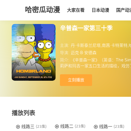
哈密瓜动漫
大家在看
日本动漫
国产动
大家在看
日本动漫
国产动漫
欧美动漫
动漫
辛普森一家第三十季
主演:
丹·卡斯泰兰尼塔,南茜·卡特莱特,
导演:
迈克·B·安德森
简介:
《辛普森一家》（英语：The S
莉萨和玛吉一家五口生活的描绘，戏仿
的文化、社会、电视以及人类境况的诸
立刻播放
播放列表
线路二
线路三
线路一
(23集)
(23集)
(23集)