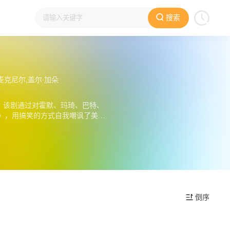
搜索
麦克尼尔,盖尔·加朵
剧。该剧通过对霍默、玛琦、巴特、
》，用搞笑的方式自我嘲讽了美国
倒序