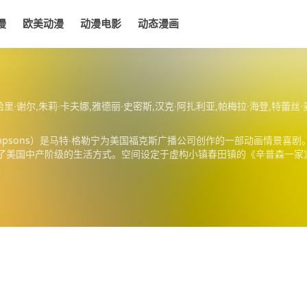
漫
欧美动漫
动漫电影
动态漫画
电影
动态漫画
哈里·谢尔,朱莉·卡夫娜,雅德丽·史密斯,汉克·阿扎利亚,帕梅拉·海登,特蕾丝·
impsons）是马特·格勒宁为美国福克斯广播公司创作的一部动画情景喜
了美国中产阶级的生活方式。空间设定于虚构小镇春田镇的《辛普森一家
多方面。