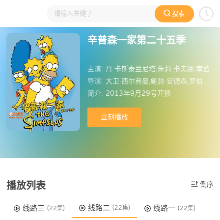
搜索
大家在看
日本动漫
国产动漫
欧美动漫
动漫电影
辛普森一家第二十五季
主演:
丹·卡斯泰兰尼塔,朱莉·卡夫娜,南茜·卡特莱特,雅德丽·史密斯,汉克·阿扎利亚,哈里·谢尔,潘蜜拉·海登,露西·泰勒,麦琪·罗丝威尔,特蕾丝·麦克尼尔,玛西娅·华莱士,克里斯·埃杰利,克里斯汀·韦格,凯文·迈克尔·理查德森,雷切尔·玛多,乔·纳马斯,乔恩·拉威茨,伊丽莎白·莫斯,伊娃·朗格利亚,安德森·库珀,莫里斯·拉马奇,贾德·阿帕图,威尔·阿奈特,罗伯·哈弗德,莱斯利·曼恩,塞斯·罗根,保罗·路德,查宁·塔图姆,哈尔兰·艾莉森,斯坦·李,威尔·莱曼,丹尼尔·雷德克里夫,凯尔希·格兰莫,马克斯·冯·叙多
导演:
大卫·西尔弗曼,鲍勃·安德森,罗伯·奥利弗,马克·柯克兰,迈克尔·玻尔奇诺,马修·方南,斯蒂文·迪恩·摩尔,马修·纳斯奇克,克里斯·克莱门茨,兰斯·克雷默,希尔万·肖默,查克·希茨
简介:
2013年9月29号开播
立刻播放
播放列表
倒序
线路二
线路三
线路一
(22集)
(22集)
(22集)