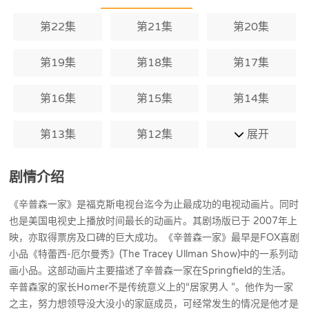
这个家庭里有爱，蓝头发的女家长Marg
e，麻烦大王儿子 Bart，优秀的出人意料
第22集
第21集
第20集
的女儿Lisa，还有婴儿Maggie。这个家庭
从来不会变老，但Springfield小镇的背景
却在随着年代变化。无论情况多困窘，辛
第19集
第18集
第17集
普森一家幸福的住在一起。这部长盛不衰
的动画片吸引了全世界最顶级的巨星前来
第16集
第15集
第14集
客串配音，其中包括迈克尔-杰克逊、达斯
汀-霍夫曼、保罗-麦卡特尼、滚石乐队、
“披头士”乐队的其中三位成员、英国首相
第13集
第12集
展开
布莱尔、美国前总统克林顿、《哈利波
特》作者罗琳、运动员姚明以及好莱坞传
奇女星伊丽莎白泰勒等。辛普森一家被许
剧情介绍
多评论家看作是有史以来最伟大的动画。
时代杂志在2000年将之题名为20世纪最
《辛普森一家》是福克斯电视台迄今为止最成功的电视动画片。同时
伟大的电视节目。它对于流行文化的影响
也是美国电视史上播放时间最长的动画片。其剧场版已于 2007年上
至今无可比拟。
映，亦取得票房及口碑的巨大成功。《辛普森一家》最早是FOX喜剧
小品《特蕾西-厄尔曼秀》(The Tracey Ullman Show)中的一系列动
画小品。这部动画片主要描述了辛普森一家在Springfield的生活。
辛普森家的家长Homer不是传统意义上的“居家男人 ”。他作为一家
之主，努力想领导没大没小的家庭成员，可经常发生的情况是他才是