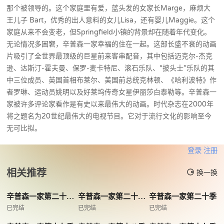
那个被领导的。这个家庭里有爱，蓝头发的女家长Marge，麻烦大
王儿子 Bart，优秀的出人意料的女儿Lisa，还有婴儿Maggie。这个
家庭从来不会变老，但Springfield小镇的背景却在随着年代变化。
无论情况多困窘，辛普森一家幸福的住在一起。这部长盛不衰的动画
片吸引了全世界最顶级的巨星前来客串配音，其中包括迈克尔-杰克
逊、达斯汀-霍夫曼、保罗-麦卡特尼、滚石乐队、“披头士”乐队的其
中三位成员、英国首相布莱尔、美国前总统克林顿、《哈利波特》作
者罗琳、运动员姚明以及好莱坞传奇女星伊丽莎白泰勒等。辛普森一
家被许多评论家看作是有史以来最伟大的动画。时代杂志在2000年
将之题名为20世纪最伟大的电视节目。它对于流行文化的影响至今
无可比拟。
登录
注册
相关推荐
换一换
辛普森一家第二十二季
辛普森一家第二十一季
辛普森一家第二十季
已完结
已完结
已完结