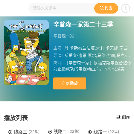
搜索
大家在看
日本动漫
国产动漫
欧美动漫
动漫电影
辛普森一家第二十三季
辛普森一家
主演:
丹·卡斯泰兰尼塔,朱莉·卡夫娜,南茜·卡特莱特,雅德丽·史密斯,汉克·阿扎利亚,哈里·谢尔,潘蜜拉·海登,露西·泰勒,麦琪·罗丝威尔,特蕾丝·麦克尼尔,玛西娅·华莱士,克里斯·埃杰利,基弗·萨瑟兰,汤姆·库里其奥,凯文·迈克尔·理查德森,西奥多·罗斯福,杰基·梅森,阿龙·罗尔斯顿,简·林奇,马利欧·巴塔利,安东尼·波登,蒂姆·海德克,艾里克·维尔海姆,戈登·拉姆齐,尼尔·盖曼,安迪·加西亚,约翰·斯拉特里,马修·韦纳,凯文·狄龙,詹妮安·加罗法洛,琼·里弗斯,达纳·古尔德,泰德·纳森特,大卫·莱特曼,艾米
导演:
斯蒂文·迪恩·摩尔,马修·方南,马克·柯克兰,鲍勃·安德森,迈克尔·玻尔奇诺,罗伯·奥利弗,克里斯·克莱门茨,查克·希茨,兰斯·克雷默
简介:
《辛普森一家》是福克斯电视台迄今
为止最成功的电视动画片。同时也是美国
电视史上播放时间最长的动画片。其剧场
版已于 2007年上映，亦取得票房及口碑
立刻播放
的巨大成功。《辛普森一家》最早是FOX
喜剧小品《特蕾西-厄尔曼秀》(The Trace
y Ullman Show)中的一系列动画小品。这
部动画片主要描述了辛普森一家在Springfi
eld的生活。辛普森家的家长Homer不是传
统意义上的“居家男人 ”。他作为一家之
播放列表
倒序
主，努力想领导没大没小的家庭成员，可
经常发生的情况是他才是那个被领导的。
线路二
线路三
线路一
(22集)
(22集)
(22集)