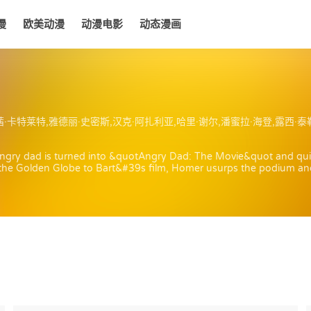
漫
欧美动漫
动漫电影
动态漫画
电影
动态漫画
·罗丝威尔,特蕾丝·麦克尼尔,玛西娅·华莱士,卡尔·维耶德戈特,克里斯·埃杰利,杰梅奈·克莱门特,伊拉·格拉斯,布雷特·麦肯齐,丽亚·米雪儿,安伯·莱利,柯瑞·蒙特斯,史蒂芬·霍金,克里斯·汉森,马克·扎克伯格,休·劳瑞,丹尼尔·雷德克里夫,特瑞·格里恩,丹尼卡·帕翠克,
ngry dad is turned into &quotAngry Dad: The Movie&quot and quic
 the Golden Globe to Bart&#39s film, Homer usurps the podium an
continues with Homer taking credit at each ceremony, so when &q
 secret. With the help of DJ Kwanzaa, Homer and Marge arrive at the
nominee, Nick Park, helps him realize that creating a film is a team 