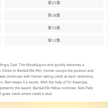
第21集
第18集
第15集
第12集
tAngry Dad: The Movie&quot and quickly becomes a
den Globe to Bart&#39s film, Homer usurps the podium and
eak continues with Homer taking credit at each ceremony,
Bart keeps it a secret. With the help of DJ Kwanzaa,
 presents the award. Bart&#39s fellow nominee, Nick Park,
t gives credit where credit is due.