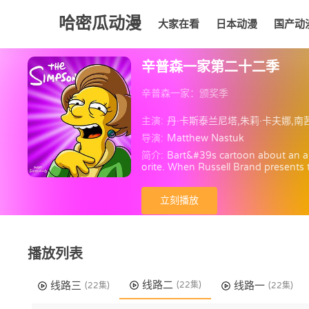
哈密瓜动漫
大家在看
日本动漫
国产动
大家在看
日本动漫
国产动漫
欧美动漫
动漫
辛普森一家第二十二季
辛普森一家：颁奖季
主演:
丹·卡斯泰兰尼塔,朱莉·卡夫娜,南茜·卡特莱特,雅德丽·史密斯,汉克·阿扎利亚,哈里·谢尔,潘蜜拉·海登,露西·泰勒,麦琪
导演:
Matthew Nastuk
简介:
Bart&#39s cartoon about an a
orite. When Russell Brand presents
ech. The film&#39s winning streak 
n Oscar nomination, Bart keeps it a
立刻播放
presents the award. Bart&#39s fellow 
where credit is due.
播放列表
线路二
线路三
线路一
(22集)
(22集)
(22集)