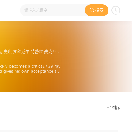
搜索
蕾切尔·薇兹,玛莎·斯图尔特,凯蒂·派瑞,乔·曼特纳,乔恩·哈姆,艾丽森·汉妮根,斯科特·汤普森,克里斯汀·韦格,迈
kly becomes a critics&#39 fav
d gives his own acceptance spe
uotAngry Dad&quot receives a
 ceremony just as Halle Berry 
effort, and Bart gives credit 
倒序