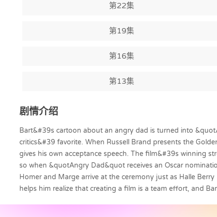
第22集
第19集
第16集
第13集
剧情介绍
Bart&#39s cartoon about an angry dad is turned into &quo
critics&#39 favorite. When Russell Brand presents the Gol
gives his own acceptance speech. The film&#39s winning str
so when &quotAngry Dad&quot receives an Oscar nomination, 
Homer and Marge arrive at the ceremony just as Halle Berry
helps him realize that creating a film is a team effort, and Bar