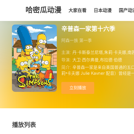
哈密瓜动漫
大家在看
日本动漫
国产动
大家在看
日本动漫
国产动漫
欧美动漫
动漫
辛普森一家第十六季
阿森一族 第一季
主演:
丹·卡斯泰兰尼塔,朱莉·卡夫娜,南茜·卡特莱特,雅
导演:
大卫·西尔弗曼,布拉德·伯德
简介:
辛普森一家是来自美国普通的五口之家
莉•卡夫娜 Julie Kavner 配音
ght 配音）是家中的长子，天性顽皮的巴
聪明的孩子，同时还是素食主义者，佛
立刻播放
与社会、人的条件和电视本身进行了幽默
为美国历史上最长寿的情景喜剧及动画
物评为90年代最优秀的情景喜剧。
播放列表