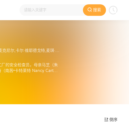
搜索
玛西娅·华莱士,凯尔希·格兰莫,艾伯特·布鲁克斯
核能工厂的安全检查员，母亲马芝（朱
•卡特莱特 Nancy Cartwri
dley Smith 配音）是一个很
春田镇，从许多角度对美国的文化
斯广播公司的一部动画情景喜剧，作
项，更是被《时代》周刊等权威刊
倒序