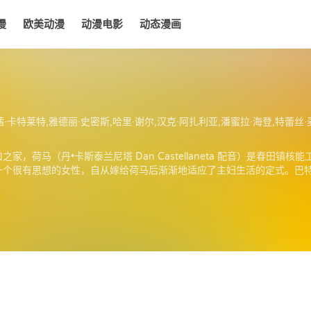
漫
欧美动漫
动漫电影
动态漫画
电影
动态漫画
德丽·史密斯,哈里·谢尔,汉克·阿扎利亚,潘蜜拉·海登,特蕾丝·麦克尼尔,卡尔·维耶德戈特,麦琪·罗丝威尔,
，荷马（丹•卡斯泰兰尼塔 Dan Castellaneta 配音）是春田镇
）曾经是一个很有思想的女性，自从嫁给荷马后渐渐地适应了主妇生活的定式。巴特（南茜
特经常爱玩一些恶作剧，以至于经常惹麻烦。妹妹丽莎（雅德丽•史密斯 Year
教徒，爵士乐。小女马姬是一个永远长不大的孩子。故事设定于虚构小镇
的嘲讽，经久不衰。《辛普森一家》（The Simpsons）是美国福克
节目，《辛普森一家》对流行文化产生了极大的影响，也赢取了大量的奖