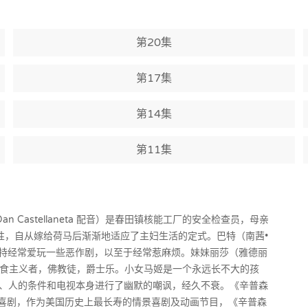
第20集
第17集
第14集
第11集
Castellaneta 配音）是春田镇核能工厂的安全检查员，母亲
思想的女性，自从嫁给荷马后渐渐地适应了主妇生活的定式。巴特（南茜•
性顽皮的巴特经常爱玩一些恶作剧，以至于经常惹麻烦。妹妹丽莎（雅德丽
同时还是素食主义者，佛教徒，爵士乐。小女马姬是一个永远长不大的孩
、人的条件和电视本身进行了幽默的嘲讽，经久不衰。《辛普森
画情景喜剧，作为美国历史上最长寿的情景喜剧及动画节目，《辛普森